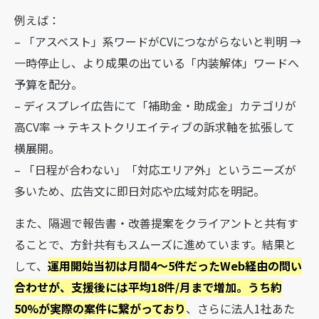
例えば：
– 「アスベスト」系ワードがCVにつながらないと判明 →
一時停止し、より成果の出ている「内装解体」ワードへ
予算を配分。
– ディスプレイ広告にて「補助金・助成金」カテゴリが
高CV率 → テキストクリエイティブの訴求軸を拡張して
横展開。
– 「日程が合わない」「対応エリア外」というニーズが
多いため、広告文に即日対応や広域対応を明記。
また、隔週で報告書・改善提案をクライアントと共有す
ることで、方針共有もスムーズに進めています。結果と
して、
運用開始当初は月間4〜5件だったWeb経由の問い
合わせが、支援後には平均18件/月まで増加。うち約
50%が実際の案件に繋がっており
、さらに法人1社あた