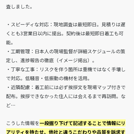
査しました。
・スピーディな対応：現地調査は最短即日。見積りは遅
くとも3営業日以内に提出。契約後は最短即日着工も可
能。
・工期管理：日本人の現場監督が詳細スケジュールの策
定し、進捗報告の徹底（イメージ掲出）。
・丁寧な工事：リスクを伴う箇所は重機ではなく手壊し
で対応。低騒音・低振動の機材を活用。
・近隣配慮：着工前には必ず挨拶文を現場マップ付きで
配布。挨拶できなかった住人には会えるまで再訪問。な
ど…
こうした情報を
一段掘り下げて記述することで情報にリ
アリティを持たせ、他社と違うこだわりや品質を訴求す